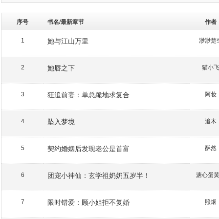
序号
书名/最新章节
作者
她与江山万里
渺渺楚
1
她唇之下
猫小
2
狂追前妻：单总跪地求复合
阿妆
3
坠入梦境
追木
4
契约婚姻后发现老公是首富
酥然
5
团宠小神仙：玄学祖奶奶五岁半！
溏心蛋
6
限时错爱：顾小姐拒不复婚
照烟
7