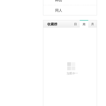
同人
收藏榜
日
月
周