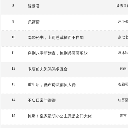
嫁暴君
拨雪寻
8
负宫情
沐小
9
隐婚秘书，上司总裁撩而不自知
焱七
10
穿到八零新婚夜，撩到兵哥哥腿软
凌沐
11
眼瞎前夫哭叽叽求复合
苒雨
12
重生后，低声诱哄偏执大佬
杏霜
13
不负日常与卿卿
红罂
14
惊爆！皇家最萌小公主竟是玄门大佬
青言
15