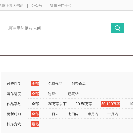
电脑上导入书籍
|
公众号
|
渠道推广平台
付费性质：
全部
免费作品
付费作品
写作进度：
全部
连载中
已完结
作品字数：
全部
30万字以下
30-50万字
50-100万字
1
更新时间：
全部
三日内
七日内
半月内
一月内
排序方式：
最热