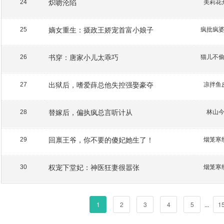
炽吻沦陷
美莉花
24
嫡女重生：摄政王娇宠首富小娘子
疯批疯
25
书穿：唐家小儿太乖巧
猫儿不
26
出狱后，嗜爱薛总他失控强娶豪夺
凉拌鱼
27
替嫁后，偏执疯总言听计从
林山
28
回禀王爷，你不要的傻妃她生了！
烟笼寒
29
权宠下堂妃：神医狂妻很嚣张
烟笼寒
30
1
2
3
4
5
...
1