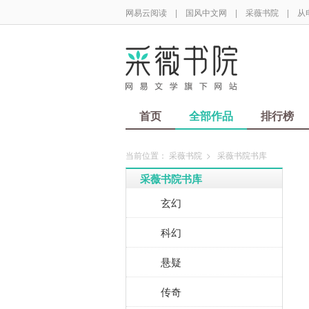
网易云阅读
|
国风中文网
|
采薇书院
|
从
首页
全部作品
排行榜
当前位置：
采薇书院
>
采薇书院书库
采薇书院书库
玄幻
科幻
悬疑
传奇