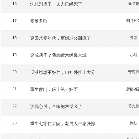
沈总别虐了，夫人已经死了
春又
16
零落君歌
明月如
17
穿回八零年代，军婚老公甜疯了
云苓
18
穿成瞎子？我靠瞳术飒爆京城
小瓶
19
反派崽崽不好养，山神外挂上大分
弯弯
20
重生侯门：傍上第一奸臣
胖熊难
21
读我心后，全家炮灰逆袭了
慕九
22
重生七零住大院，老男人带崽强撩
陶妖
23