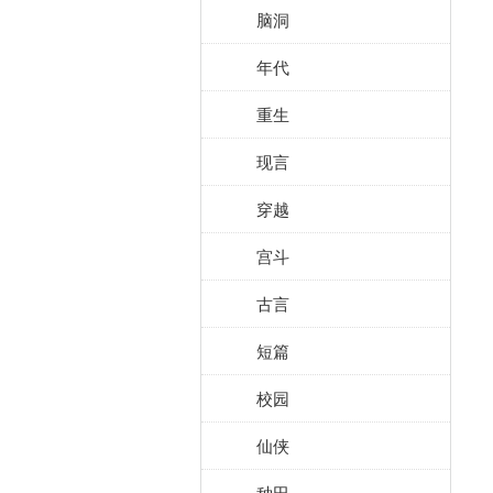
脑洞
年代
重生
现言
穿越
宫斗
古言
短篇
校园
仙侠
种田