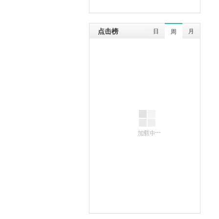
点击榜
日
月
周