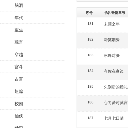
脑洞
序号
书名/最新章节
年代
未颜之年
181
重生
啼笑姻缘
182
现言
穿越
冰锋对决
183
宫斗
有你在身边
184
古言
久别后的婚礼
185
短篇
心向爱时莫言
校园
186
仙侠
七月七日晴
187
种田