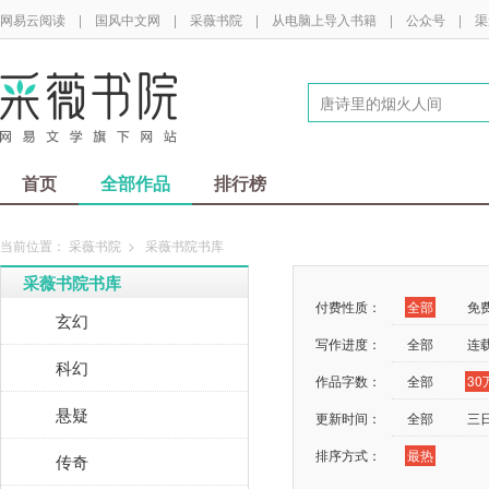
网易云阅读
|
国风中文网
|
采薇书院
|
从电脑上导入书籍
|
公众号
|
渠
首页
全部作品
排行榜
当前位置：
采薇书院
>
采薇书院书库
采薇书院书库
付费性质：
全部
免
玄幻
写作进度：
全部
连
科幻
作品字数：
全部
3
悬疑
更新时间：
全部
三
排序方式：
最热
传奇