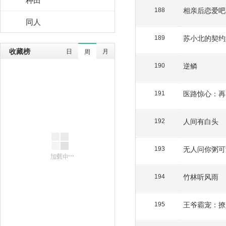
相亲后恋爱吧
188
同人
苏小北的契约
189
收藏榜
日
月
周
逆鳞
190
医路惊心：再
191
人间有白头
192
无人问你粥可
193
竹林听风雨
194
王爷霸宠：撩
195