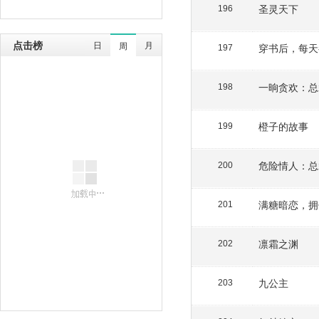
圣灵天下
196
点击榜
日
月
周
穿书后，每天
197
一晌贪欢：总
198
橙子的故事
199
危险情人：总
200
满糖暗恋，拥
201
凛霜之渊
202
九公主
203