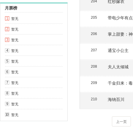
红纱嫁衣
204
月票榜
带电少年有点
205
暂无
1
暂无
2
掌上甜妻：神
206
暂无
3
通宝小公主
暂无
207
4
暂无
5
夫人太倾城
208
暂无
6
暂无
千金归来：毒
7
209
暂无
8
海纳百川
210
暂无
9
暂无
10
上一页