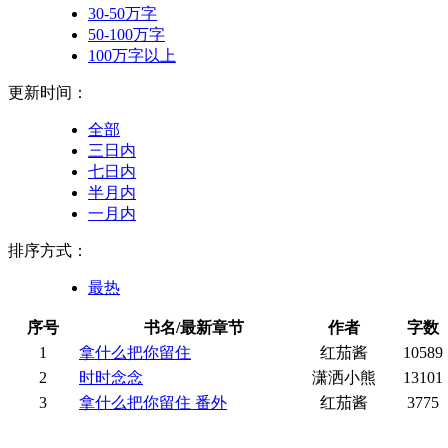
30-50万字
50-100万字
100万字以上
更新时间：
全部
三日内
七日内
半月内
一月内
排序方式：
最热
序号
书名/最新章节
作者
字数
1
拿什么把你留住
红茄酱
10589
2
时时念念
潇洒小熊
13101
3
拿什么把你留住 番外
红茄酱
3775