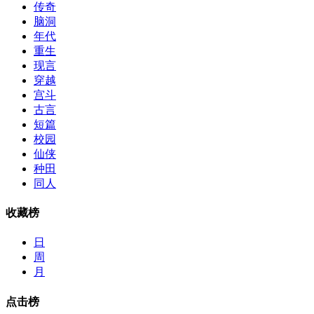
传奇
脑洞
年代
重生
现言
穿越
宫斗
古言
短篇
校园
仙侠
种田
同人
收藏榜
日
周
月
点击榜