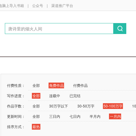
电脑上导入书籍
|
公众号
|
渠道推广平台
付费性质：
全部
免费作品
付费作品
写作进度：
全部
连载中
已完结
作品字数：
全部
30万字以下
30-50万字
50-100万字
1
更新时间：
全部
三日内
七日内
半月内
一月内
排序方式：
最热