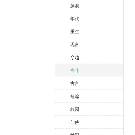
脑洞
年代
重生
现言
穿越
宫斗
古言
短篇
校园
仙侠
种田