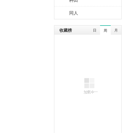
同人
收藏榜
日
月
周