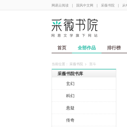
网易云阅读
|
国风中文网
|
采薇书院
|
从
首页
全部作品
排行榜
当前位置：
采薇书院
>
宫斗
采薇书院书库
玄幻
科幻
悬疑
传奇