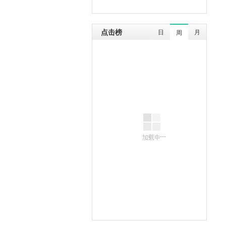
点击榜
日
月
周