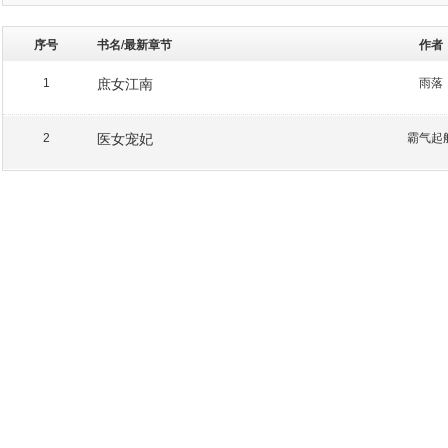
序号
书名/最新章节
作者
庶女江南
雨落
1
医女宠妃
霸气起
2