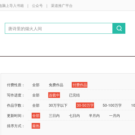
电脑上导入书籍
|
公众号
|
渠道推广平台
付费性质：
全部
免费作品
付费作品
写作进度：
全部
连载中
已完结
作品字数：
全部
30万字以下
30-50万字
50-100万字
1
更新时间：
全部
三日内
七日内
半月内
一月内
排序方式：
最热