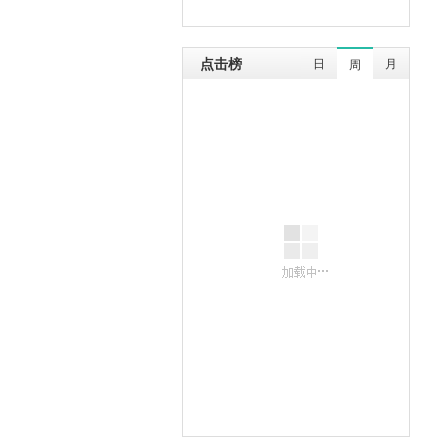
点击榜
日
月
周