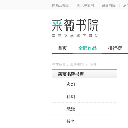
网易云阅读
|
国风中文网
|
采薇书院
|
从
首页
全部作品
排行榜
当前位置：
采薇书院
>
宫斗
采薇书院书库
玄幻
科幻
悬疑
传奇