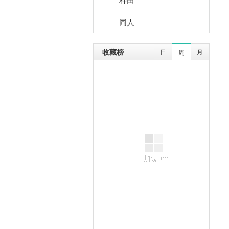
同人
收藏榜
日
月
周