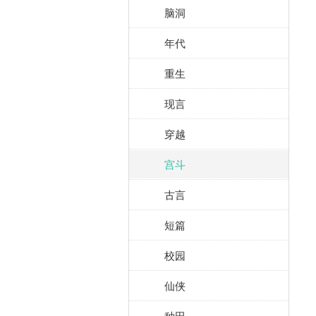
脑洞
年代
重生
现言
穿越
宫斗
古言
短篇
校园
仙侠
种田