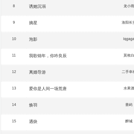
诱她沉溺
龙小
8
摘星
洛阳长
9
泡影
lqgag
10
我歌锦年，你吟良辰
莫攸
11
离婚导游
二手幸
12
爱你是人间一场荒唐
水果
13
焕羽
蔷屿
14
遇炔
醉城
15