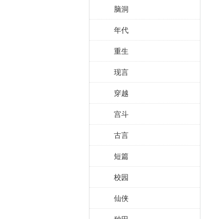
脑洞
年代
重生
现言
穿越
宫斗
古言
短篇
校园
仙侠
种田