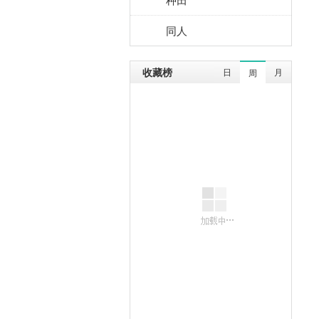
同人
收藏榜
日
月
周