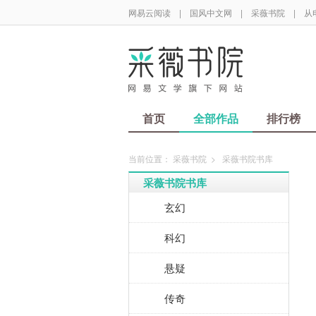
网易云阅读
|
国风中文网
|
采薇书院
|
从
首页
全部作品
排行榜
当前位置：
采薇书院
>
采薇书院书库
采薇书院书库
玄幻
科幻
悬疑
传奇