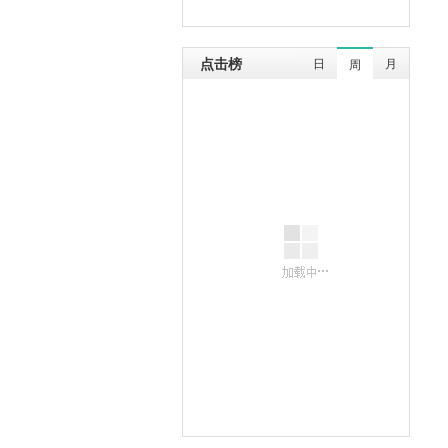
点击榜
日
月
周