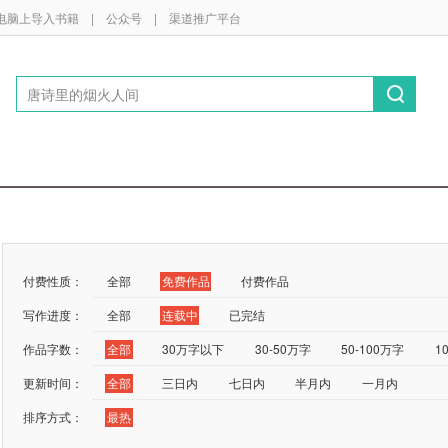
电脑上导入书籍
|
公众号
|
渠道推广平台
付费性质：
全部
免费作品
付费作品
写作进度：
全部
连载中
已完结
作品字数：
全部
30万字以下
30-50万字
50-100万字
1
更新时间：
全部
三日内
七日内
半月内
一月内
排序方式：
最热