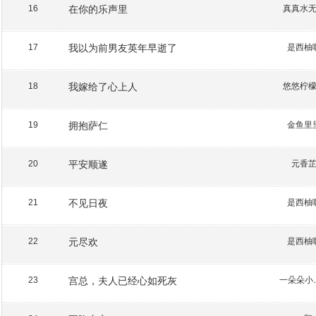
在你的乐声里
真真水
16
我以为前男友英年早逝了
是西柚
17
我嫁给了心上人
悠悠柠
18
拥抱萨仁
金鱼里
19
平安顺遂
元香
20
不见日夜
是西柚
21
元尽欢
是西柚
22
宫总，夫人已经心如死灰
一朵
23