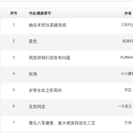
序号
书名/最新章节
作者
她在末世玩基建游戏
三轮代
1
爱意
杭洛
2
我觉得我们宿舍有问题
Kuffske
3
欲海
小小蘑
4
岁骨生欢之听凤吟
芣苡
5
五世同堂
一只
6
重生八零傻妻，被大佬宠得连生三宝
兰俏
7