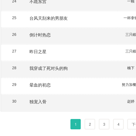
不跪东宫
一颗
24
台风天刮来的男朋友
一杯拿
25
倒计时热恋
三只
26
昨日之星
三只
27
我穿成了死对头的狗
楠下
28
晕血的初恋
努力加
29
独宠入骨
赵婷
30
1
2
3
4
下