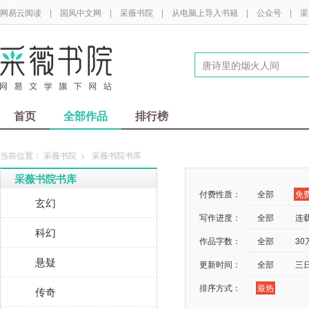
网易云阅读
|
国风中文网
|
采薇书院
|
从电脑上导入书籍
|
公众号
|
渠
首页
全部作品
排行榜
当前位置：
采薇书院
>
采薇书院书库
采薇书院书库
付费性质：
全部
免
玄幻
写作进度：
全部
连
科幻
作品字数：
全部
3
悬疑
更新时间：
全部
三
排序方式：
最热
传奇