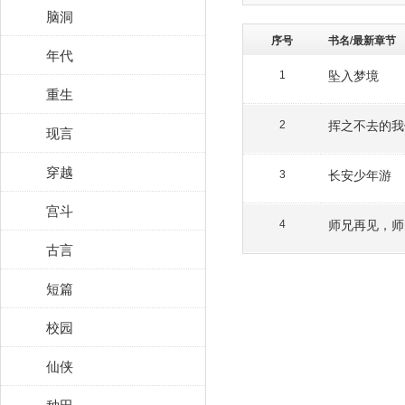
脑洞
序号
书名/最新章节
年代
坠入梦境
1
重生
挥之不去的我
2
现言
穿越
长安少年游
3
宫斗
师兄再见，师
4
古言
短篇
校园
仙侠
种田