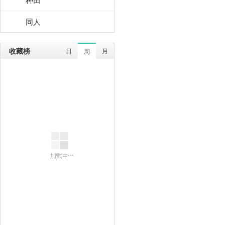
同人
收藏榜
日
月
周