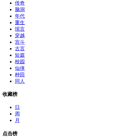
传奇
脑洞
年代
重生
现言
穿越
宫斗
古言
短篇
校园
仙侠
种田
同人
收藏榜
日
周
月
点击榜