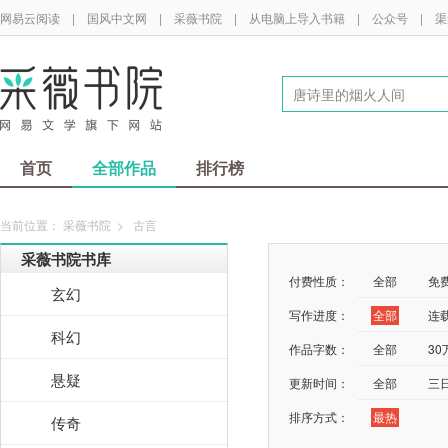
网易云阅读
|
国风中文网
|
采薇书院
|
从电脑上导入书籍
|
公众号
|
渠
首页
全部作品
排行榜
当前位置：
采薇书院
>
古言
采薇书院书库
付费性质：
全部
免
玄幻
写作进度：
全部
连
科幻
作品字数：
全部
3
悬疑
更新时间：
全部
三
排序方式：
最热
传奇