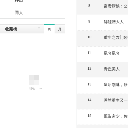
富贵厨娘：公
8
同人
锦鲤赠大人
9
收藏榜
日
月
周
重生之农门娇
10
凰兮凰兮
11
青丘美人
12
皇后别逃，朕
13
秀兰重生又一
14
报告谢少，你
15