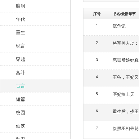
脑洞
序号
书名/最新章节
年代
沉鱼记
1
重生
将军美人劫：
2
现言
穿越
恶毒后娘她真
3
宫斗
王爷，王妃又
4
古言
医妃捧上天
5
短篇
重生后，残王
校园
6
仙侠
腹黑丞相呆萌
7
种田