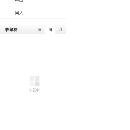
同人
收藏榜
日
月
周