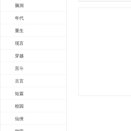
脑洞
年代
重生
现言
穿越
宫斗
古言
短篇
校园
仙侠
种田