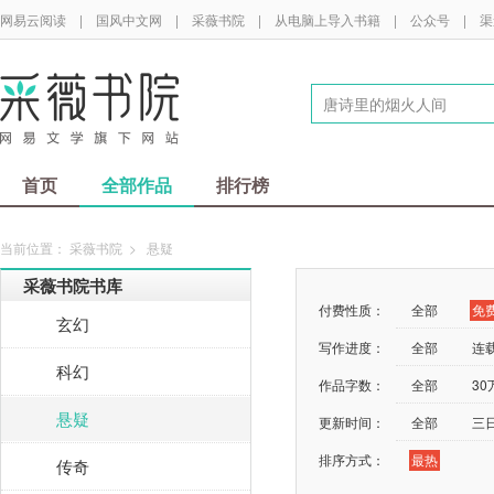
网易云阅读
|
国风中文网
|
采薇书院
|
从电脑上导入书籍
|
公众号
|
渠
首页
全部作品
排行榜
当前位置：
采薇书院
>
悬疑
采薇书院书库
付费性质：
全部
免
玄幻
写作进度：
全部
连
科幻
作品字数：
全部
3
悬疑
更新时间：
全部
三
排序方式：
最热
传奇