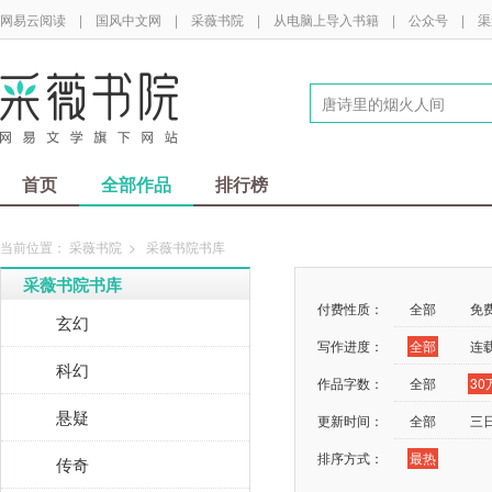
网易云阅读
|
国风中文网
|
采薇书院
|
从电脑上导入书籍
|
公众号
|
渠
首页
全部作品
排行榜
当前位置：
采薇书院
>
采薇书院书库
采薇书院书库
付费性质：
全部
免
玄幻
写作进度：
全部
连
科幻
作品字数：
全部
3
悬疑
更新时间：
全部
三
排序方式：
最热
传奇