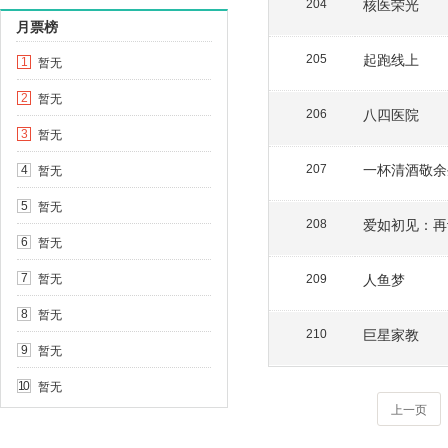
核医荣光
204
月票榜
起跑线上
205
暂无
1
暂无
2
八四医院
206
暂无
3
一杯清酒敬余
暂无
207
4
暂无
5
爱如初见：再
208
暂无
6
暂无
人鱼梦
7
209
暂无
8
巨星家教
210
暂无
9
暂无
10
上一页