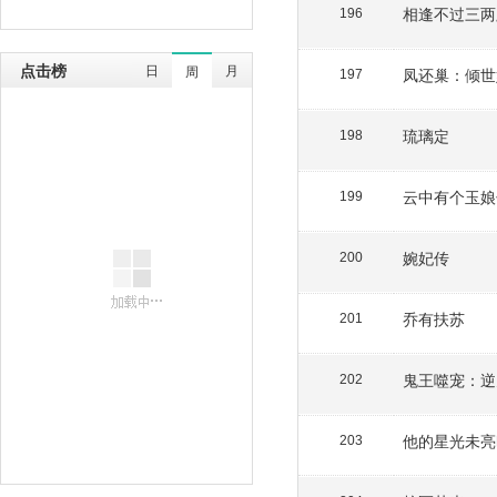
相逢不过三两
196
点击榜
日
月
周
凤还巢：倾世
197
琉璃定
198
云中有个玉娘
199
婉妃传
200
乔有扶苏
201
鬼王噬宠：逆
202
他的星光未亮
203