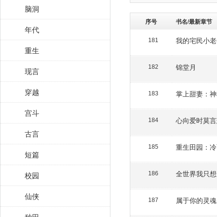
脑洞
序号
书名/最新章节
年代
我的宅民小老
181
重生
锦堂月
182
现言
穿越
掌上甜妻：神
183
宫斗
心向爱时莫言
184
古言
重生田园：冷
185
短篇
全世界我只想
校园
186
仙侠
属于你的灵魂
187
种田