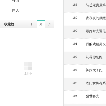
陆总宠妻属第
188
同人
夜夜夜的微醺
189
收藏榜
日
月
周
最好时光遇见
190
我的戏精男友
191
沈导你别跑
192
神探太子妃
193
农门女将有系
194
盛世春光
195