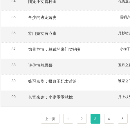
团宠小女喜种田
花柒迟
84
帝少的逃宠娇妻
雪明
85
将门娇女有点毒
月影暗
86
蚀骨危情，总裁的豪门契约妻
小梅
87
许你悄然思慕
五月立
88
嫡冠京华：摄政王妃太难追！
谁家公
89
长官来袭：小妻乖乖就擒
月上枝
90
上一页
1
2
3
4
5