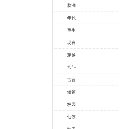
脑洞
年代
重生
现言
穿越
宫斗
古言
短篇
校园
仙侠
种田