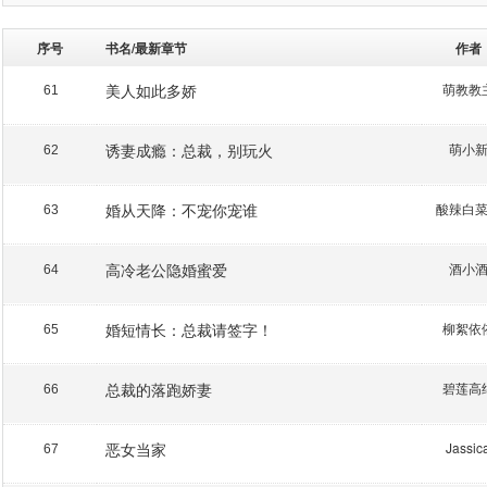
序号
书名/最新章节
作者
美人如此多娇
萌教教
61
诱妻成瘾：总裁，别玩火
萌小
62
婚从天降：不宠你宠谁
酸辣白
63
高冷老公隐婚蜜爱
酒小
64
婚短情长：总裁请签字！
柳絮依
65
总裁的落跑娇妻
碧莲高
66
恶女当家
Jassic
67