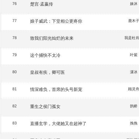
楚宫·孟嬴传
姝沐
76
娘子威武：下堂相公更疼你
鹿木
77
致我们阳光灿烂的未来
我是杜
78
这个捕快不太冷
叶紫
79
皇叔有疾，卿可医
潇冰
80
情深难负，首席的头号新宠
顾灵
81
重生之侯门孤女
鹊桥
82
直播玄学，大佬她又在超神了
挽挽
83