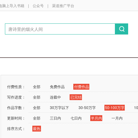
电脑上导入书籍
|
公众号
|
渠道推广平台
付费性质：
全部
免费作品
付费作品
写作进度：
全部
连载中
已完结
作品字数：
全部
30万字以下
30-50万字
50-100万字
1
更新时间：
全部
三日内
七日内
半月内
一月内
排序方式：
最热