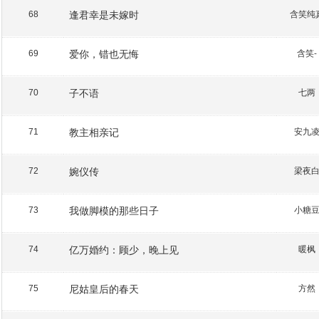
逢君幸是未嫁时
含笑纯
68
爱你，错也无悔
含笑-
69
子不语
七两
70
教主相亲记
安九
71
婉仪传
梁夜
72
我做脚模的那些日子
小糖
73
亿万婚约：顾少，晚上见
暖枫
74
尼姑皇后的春天
方然
75