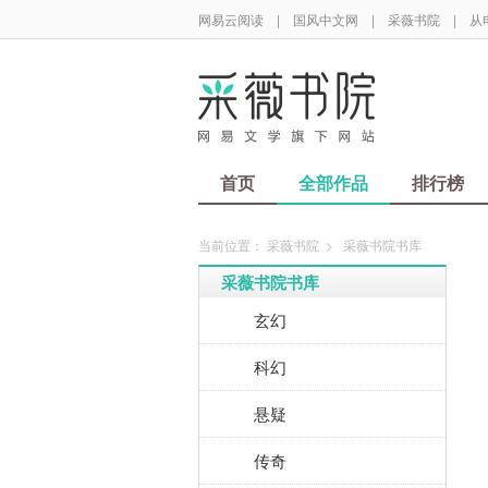
网易云阅读
|
国风中文网
|
采薇书院
|
从
首页
全部作品
排行榜
当前位置：
采薇书院
>
采薇书院书库
采薇书院书库
玄幻
科幻
悬疑
传奇