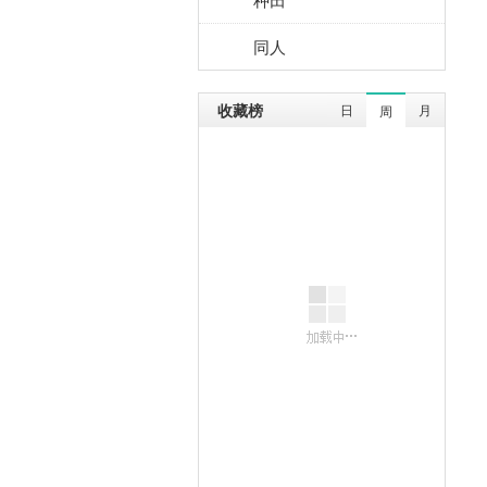
同人
收藏榜
日
月
周