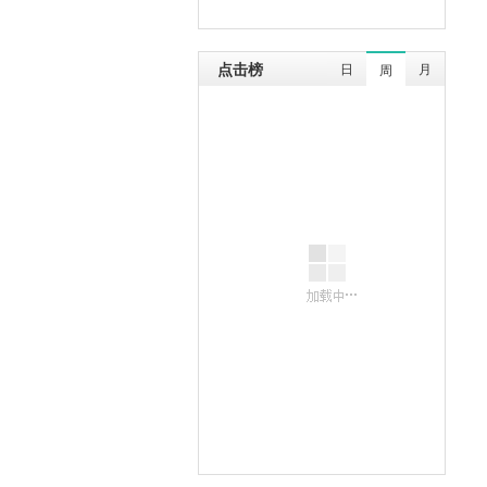
点击榜
日
月
周