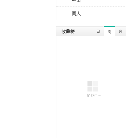
同人
收藏榜
日
月
周