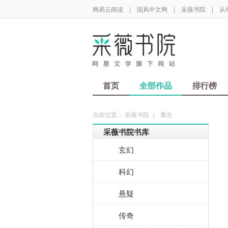
网易云阅读
|
国风中文网
|
采薇书院
|
从
首页
全部作品
排行榜
当前位置：
采薇书院
>
重生
采薇书院书库
玄幻
科幻
悬疑
传奇