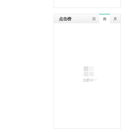
点击榜
日
月
周