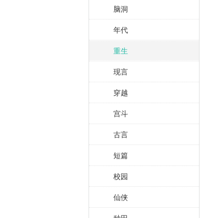
脑洞
年代
重生
现言
穿越
宫斗
古言
短篇
校园
仙侠
种田