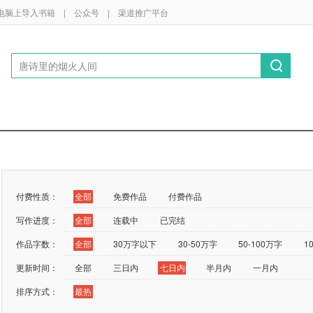
电脑上导入书籍
|
公众号
|
渠道推广平台
付费性质：
全部
免费作品
付费作品
写作进度：
全部
连载中
已完结
作品字数：
全部
30万字以下
30-50万字
50-100万字
1
更新时间：
全部
三日内
七日内
半月内
一月内
排序方式：
最热