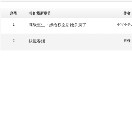
序号
书名/最新章节
作者
满级重生：嫁给权臣后她杀疯了
小宝
1
欲揽春烟
折柳
2