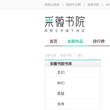
网易云阅读
|
国风中文网
|
采薇书院
|
从
首页
全部作品
排行榜
当前位置：
采薇书院
>
重生
采薇书院书库
玄幻
科幻
悬疑
传奇