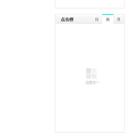
点击榜
日
月
周