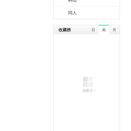
同人
收藏榜
日
月
周