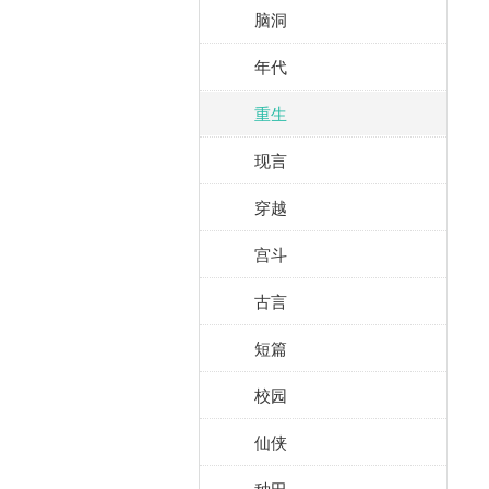
脑洞
年代
重生
现言
穿越
宫斗
古言
短篇
校园
仙侠
种田