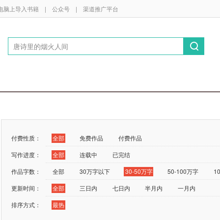
电脑上导入书籍
|
公众号
|
渠道推广平台
付费性质：
全部
免费作品
付费作品
写作进度：
全部
连载中
已完结
作品字数：
全部
30万字以下
30-50万字
50-100万字
1
更新时间：
全部
三日内
七日内
半月内
一月内
排序方式：
最热