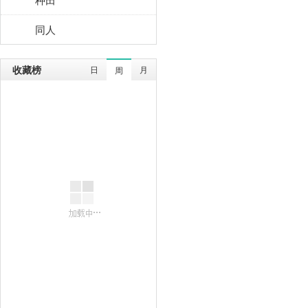
同人
收藏榜
日
月
周