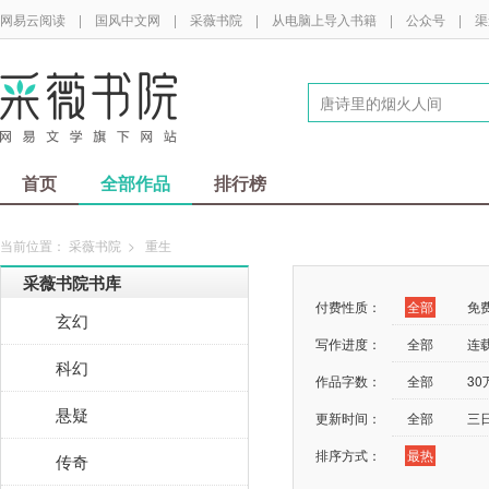
网易云阅读
|
国风中文网
|
采薇书院
|
从电脑上导入书籍
|
公众号
|
渠
首页
全部作品
排行榜
当前位置：
采薇书院
>
重生
采薇书院书库
付费性质：
全部
免
玄幻
写作进度：
全部
连
科幻
作品字数：
全部
3
悬疑
更新时间：
全部
三
排序方式：
最热
传奇