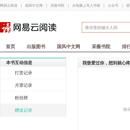
网易云阅读
|
国风中文网
|
采薇书院
|
从电脑上导入书籍
|
公众号
|
渠
首页
出版图书
国风中文网
采薇书院
排
本书互动信息
我曾爱过你，想到就心
打赏记录
月票记录
粉丝榜
独
赠送记录