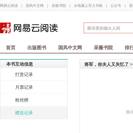
网易云阅读
|
国风中文网
|
采薇书院
|
从电脑上导入书籍
|
公众号
|
渠
首页
出版图书
国风中文网
采薇书院
排
本书互动信息
将军，你夫人又失忆了
>
打赏记录
月票记录
粉丝榜
独
赠送记录