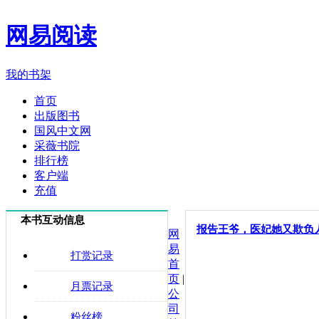
网易阅读
我的书架
首页
出版图书
国风中文网
采薇书院
排行榜
客户端
充值
本书互动信息
报告王爷，医妃她又欺负
网
易
打赏记录
首
页
|
月票记录
公
司
粉丝榜