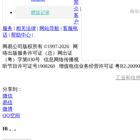
简
介
|
独乐
赠送记录
客
户
服务
|
相关法律
|
网站导航
|
客服电
话
|
帮助中心
|
网易公司版权所有 ©1997-
2026
网
络出版服务许可证（总）网出证
（粤）字第030号 信息网络传播视
听节目许可证号1908260 增值电信业务经营许可证 粤B2-20090
工业和信
分享到：
微信
易信
微博
QQ空间
Hi，，