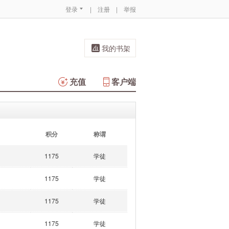
登录
|
注册
|
举报
我的书架
充值
客户端
积分
称谓
1175
学徒
1175
学徒
1175
学徒
1175
学徒