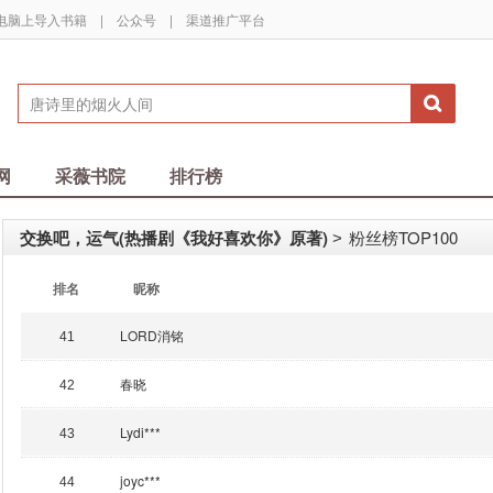
电脑上导入书籍
|
公众号
|
渠道推广平台
网
采薇书院
排行榜
交换吧，运气(热播剧《我好喜欢你》原著)
粉丝榜TOP100
>
排名
昵称
LORD消铭
41
春晓
42
Lydi***
43
joyc***
44