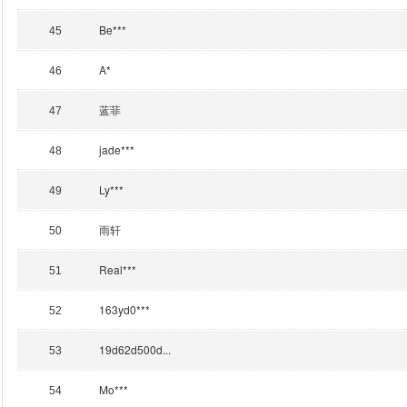
Be***
45
A*
46
蓝菲
47
jade***
48
Ly***
49
雨轩
50
Real***
51
163yd0***
52
19d62d500d...
53
Mo***
54