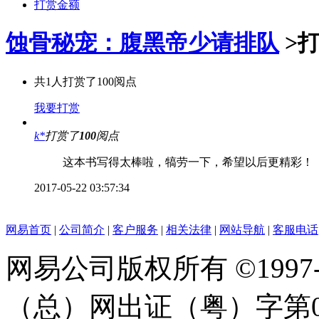
打赏金额
蚀骨秘宠：腹黑帝少请排队
>
共
1
人打赏了
100
阅点
我要打赏
k*
打赏了
100
阅点
这本书写得太棒啦，犒劳一下，希望以后更精彩！
2017-05-22 03:57:34
网易首页
|
公司简介
|
客户服务
|
相关法律
|
网站导航
|
客服电话
网易公司版权所有 ©1997
（总）网出证（粤）字第0