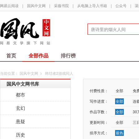
网易云阅读
|
国风中文网
|
采薇书院
|
从电脑上导入书籍
|
公众号
|
渠
首页
全部作品
排行榜
当前位置：
国风中文网
>
终结者2游戏同人
国风中文网书库
付费性质：
全部
免
都市
写作进度：
全部
连
玄幻
作品字数：
全部
3
悬疑
更新时间：
全部
三
排序方式：
最热
历史