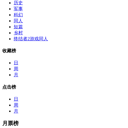
历史
军事
科幻
同人
短篇
乡村
终结者2游戏同人
收藏榜
日
周
月
点击榜
日
周
月
月票榜