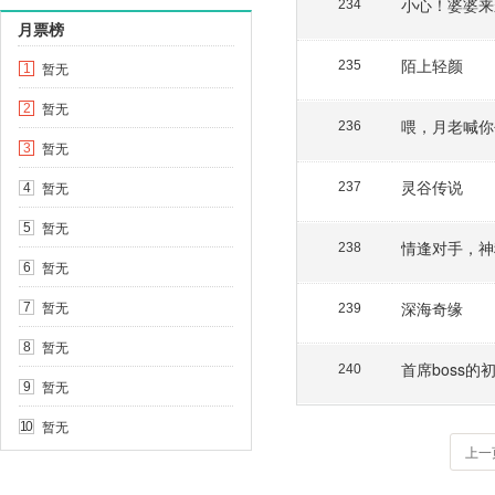
小心！婆婆来
234
月票榜
陌上轻颜
235
暂无
1
暂无
2
喂，月老喊你
236
暂无
3
灵谷传说
暂无
237
4
暂无
5
情逢对手，神
238
暂无
6
暂无
深海奇缘
7
239
暂无
8
首席boss的
240
暂无
9
暂无
10
上一