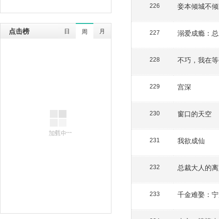
妾本倾城不倾
226
点击榜
日
月
周
溺爱成瘾：总
227
不巧，我在等
228
宫深
229
窗口的天空
230
我欲成仙
231
总裁大人的离
232
千金难娶：宁
233