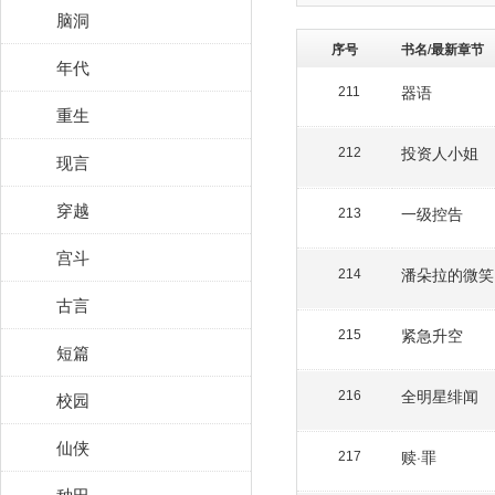
脑洞
序号
书名/最新章节
年代
器语
211
重生
投资人小姐
212
现言
穿越
一级控告
213
宫斗
潘朵拉的微笑
214
古言
紧急升空
215
短篇
全明星绯闻
校园
216
仙侠
赎·罪
217
种田