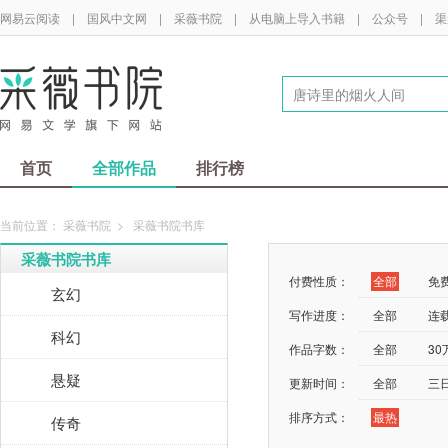
网易云阅读
|
国风中文网
|
采薇书院
|
从电脑上导入书籍
|
公众号
|
渠
首页
全部作品
排行榜
当前位置：
采薇书院
>
采薇书院书库
采薇书院书库
付费性质：
全部
免
玄幻
写作进度：
全部
连
科幻
作品字数：
全部
3
悬疑
更新时间：
全部
三
排序方式：
最热
传奇