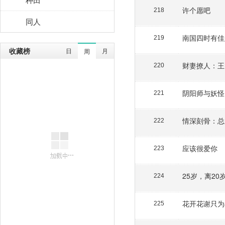
许个愿吧
218
同人
南国四时有佳
219
收藏榜
日
月
周
财妻撩人：王
220
阴阳师与妖怪
221
情深刻骨：总
222
应该很爱你
223
25岁，离20
224
花开花谢只为
225