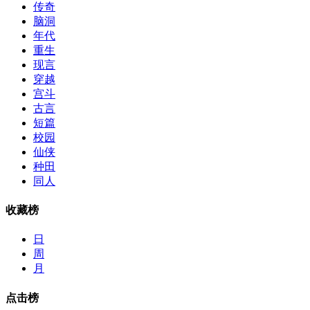
传奇
脑洞
年代
重生
现言
穿越
宫斗
古言
短篇
校园
仙侠
种田
同人
收藏榜
日
周
月
点击榜