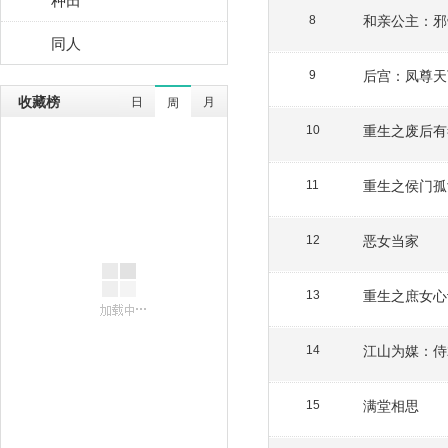
和亲公主：邪
8
同人
后宫：凤尊天
9
收藏榜
日
月
周
重生之废后有
10
重生之侯门孤
11
恶女当家
12
重生之庶女心
13
江山为媒：侍
14
满堂相思
15