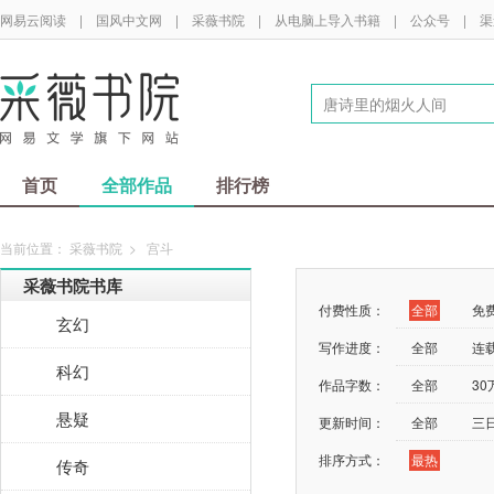
网易云阅读
|
国风中文网
|
采薇书院
|
从电脑上导入书籍
|
公众号
|
渠
首页
全部作品
排行榜
当前位置：
采薇书院
>
宫斗
采薇书院书库
付费性质：
全部
免
玄幻
写作进度：
全部
连
科幻
作品字数：
全部
3
悬疑
更新时间：
全部
三
排序方式：
最热
传奇