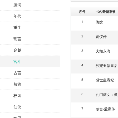
脑洞
序号
书名/最新章节
年代
仇嫁
1
重生
婉仪传
2
现言
穿越
夫如东海
3
宫斗
独宠丑颜皇后
4
古言
盛世皇贵妃
5
短篇
孔门商女：傲
校园
6
仙侠
楚宫·孟嬴传
7
种田