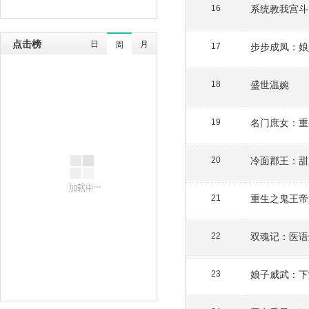
系统教我宫斗
16
点击榜
日
月
周
步步成凤：娘
17
盛世温婉
18
名门庶女：重
19
冷面郡王：甜
20
重生之鬼王帝
21
双魂记：医语
22
娘子威武：下
23