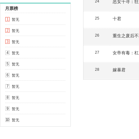
恶女千寻：狂
24
月票榜
十君
25
暂无
1
暂无
2
重生之废后不
26
暂无
3
女帝有毒：杠
暂无
27
4
暂无
5
嫁暴君
28
暂无
6
暂无
7
暂无
8
暂无
9
暂无
10