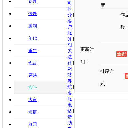
悬疑
司
度：
简
传奇
介
|
作
客
脑洞
户
数
服
年代
务
|
相
更新时
重生
关
全部
法
间：
律
|
现言
网
排序方
站
穿越
导
式：
航
|
宫斗
客
服
古言
电
话
|
短篇
帮
助
校园