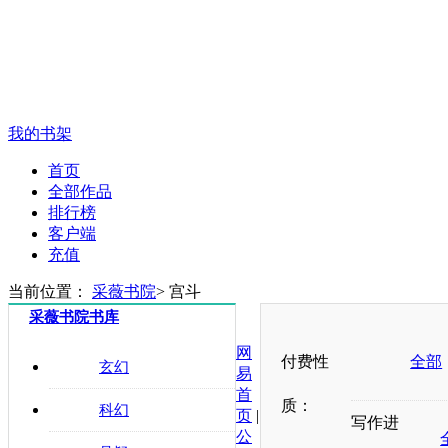
我的书架
首页
全部作品
排行榜
客户端
充值
当前位置：
采薇书院
>
宫斗
采薇书院书库
网
付费性
全部
玄幻
易
首
质：
科幻
页
|
写作进
公