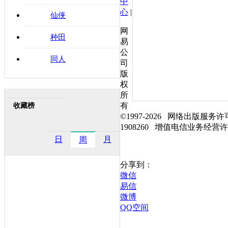
中
心
|
仙侠
网
种田
易
公
同人
司
版
权
所
有
收藏榜
©1997-
2026
网络出版服务许可
1908260 增值电信业务经营许可证
日
月
周
分享到：
微信
易信
微博
QQ空间