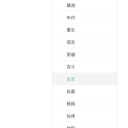
脑洞
年代
重生
现言
穿越
宫斗
古言
短篇
校园
仙侠
种田