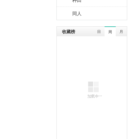
同人
收藏榜
日
月
周