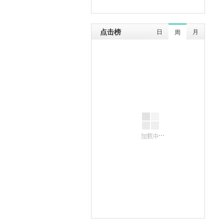
点击榜
日
月
周