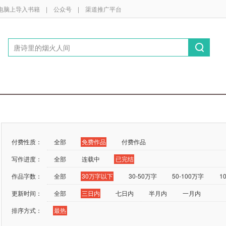
电脑上导入书籍
|
公众号
|
渠道推广平台
付费性质：
全部
免费作品
付费作品
写作进度：
全部
连载中
已完结
作品字数：
全部
30万字以下
30-50万字
50-100万字
1
更新时间：
全部
三日内
七日内
半月内
一月内
排序方式：
最热