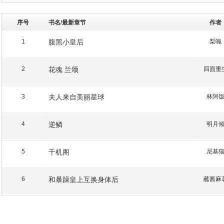
序号
书名/最新章节
作者
腹黑小皇后
梨魄
1
花魂 兰颂
四面重
2
夫人来自美丽星球
林阿
3
逆鳞
明月
4
千机阁
尼基
5
和暴躁皇上互换身体后
蘸酱麻
6