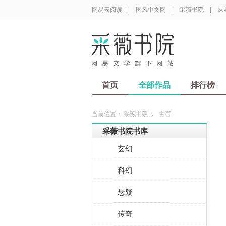
网易云阅读
|
国风中文网
|
采薇书院
|
从
首页
全部作品
排行榜
当前位置：
采薇书院
>
古言
采薇书院书库
玄幻
科幻
悬疑
传奇