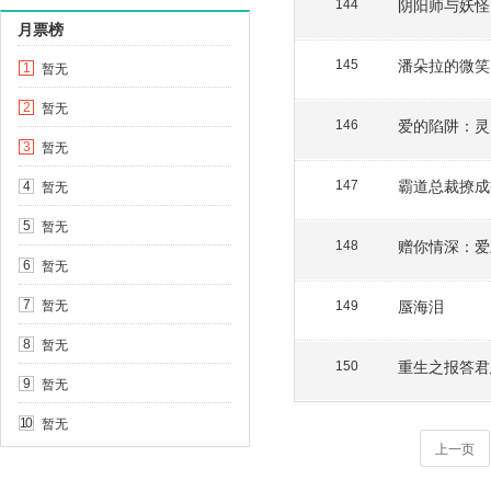
阴阳师与妖怪
144
月票榜
潘朵拉的微笑
145
暂无
1
暂无
2
爱的陷阱：灵
146
暂无
3
霸道总裁撩成
暂无
147
4
暂无
5
赠你情深：爱
148
暂无
6
暂无
蜃海泪
7
149
暂无
8
重生之报答君
150
暂无
9
暂无
10
上一页