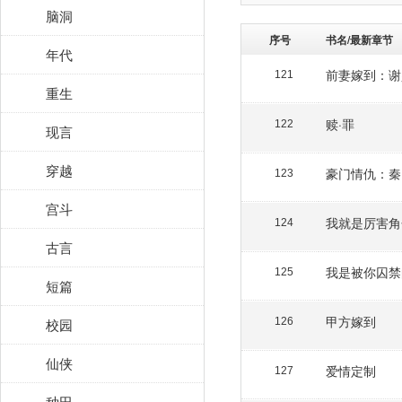
脑洞
序号
书名/最新章节
年代
前妻嫁到：谢
121
重生
赎·罪
122
现言
穿越
豪门情仇：秦
123
宫斗
我就是厉害角
124
古言
我是被你囚禁
125
短篇
甲方嫁到
校园
126
仙侠
爱情定制
127
种田