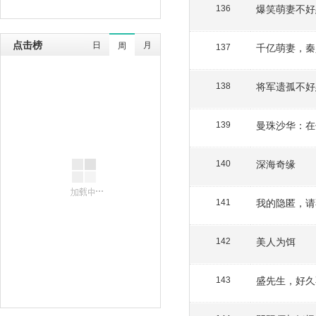
爆笑萌妻不好
136
点击榜
日
月
周
千亿萌妻，秦
137
将军遗孤不好
138
曼珠沙华：在
139
深海奇缘
140
我的隐匿，请
141
美人为饵
142
盛先生，好久
143