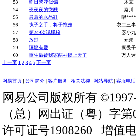
53
昨日繁花似锦
木茸
54
夜夜夜的微醺
秦川
55
最后的水晶鞋
唱****
56
执子之手，将子拖走
衣二三事
57
第249次说脱粉
宓小九
58
放过
元溪
59
隔墙有爱
疯丢子
60
重生后被我家醋神惯上天了
万人迷
上一页
1
2
3
4
5
下一页
网易首页
|
公司简介
|
客户服务
|
相关法律
|
网站导航
|
客服电话
网易公司版权所有 ©1997
（总）网出证（粤）字第0
许可证号1908260 增值