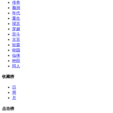
传奇
脑洞
年代
重生
现言
穿越
宫斗
古言
短篇
校园
仙侠
种田
同人
收藏榜
日
周
月
点击榜