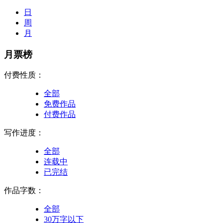
日
周
月
月票榜
付费性质：
全部
免费作品
付费作品
写作进度：
全部
连载中
已完结
作品字数：
全部
30万字以下