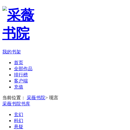
我的书架
首页
全部作品
排行榜
客户端
充值
当前位置：
采薇书院
>
现言
采薇书院书库
玄幻
科幻
悬疑