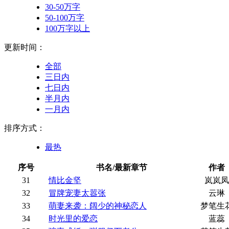
30-50万字
50-100万字
100万字以上
更新时间：
全部
三日内
七日内
半月内
一月内
排序方式：
最热
序号
书名/最新章节
作者
31
情比金坚
岚岚凤
32
冒牌宠妻太嚣张
云琳
33
萌妻来袭：阔少的神秘恋人
梦笔生
34
时光里的爱恋
蓝蕊