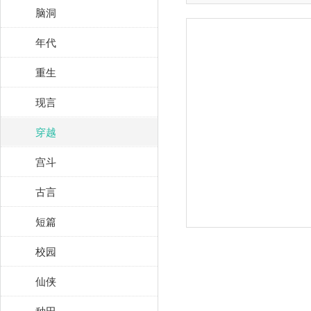
脑洞
年代
重生
现言
穿越
宫斗
古言
短篇
校园
仙侠
种田