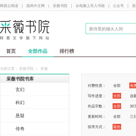
网易云阅读
|
国风中文网
|
采薇书院
|
从电脑上导入书籍
|
公众号
|
渠
首页
全部作品
排行榜
当前位置：
采薇书院
>
穿越
采薇书院书库
付费性质：
全部
免
玄幻
写作进度：
全部
连
科幻
作品字数：
全部
3
悬疑
更新时间：
全部
三
排序方式：
最热
传奇