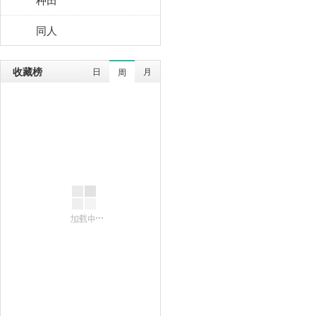
同人
收藏榜
日
月
周