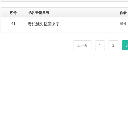
序号
书名/最新章节
作者
贵妃她失忆回来了
翠袖
61
上一页
1
2
3