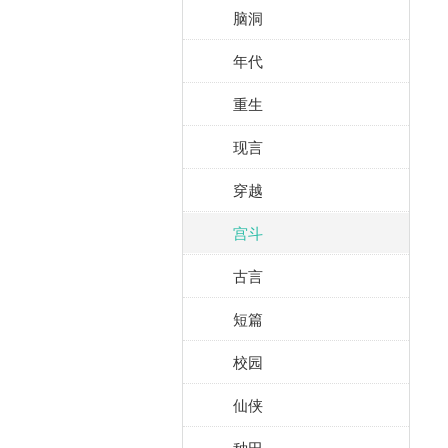
脑洞
年代
重生
现言
穿越
宫斗
古言
短篇
校园
仙侠
种田