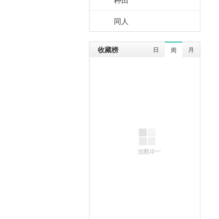
同人
收藏榜
日
月
周