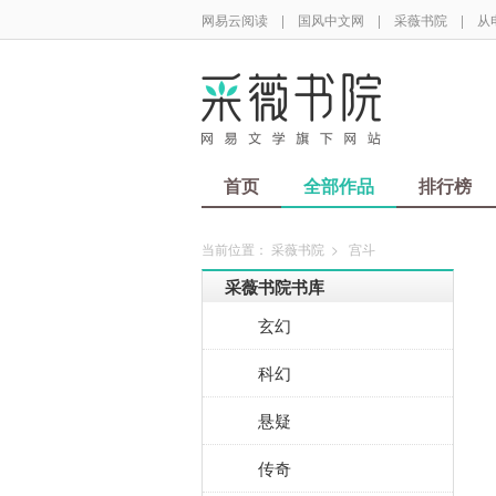
网易云阅读
|
国风中文网
|
采薇书院
|
从
首页
全部作品
排行榜
当前位置：
采薇书院
>
宫斗
采薇书院书库
玄幻
科幻
悬疑
传奇