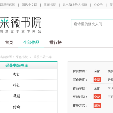
网易云阅读
|
国风中文网
|
采薇书院
|
从电脑上导入书籍
|
公众号
|
渠
首页
全部作品
排行榜
当前位置：
采薇书院
>
采薇书院书库
采薇书院书库
付费性质：
全部
免
玄幻
写作进度：
全部
连
科幻
作品字数：
全部
3
悬疑
更新时间：
全部
三
排序方式：
最热
传奇