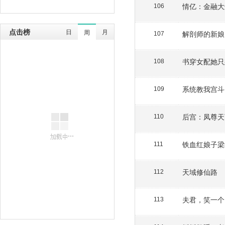
情亿：金融大
106
点击榜
日
月
周
解剖师的新娘
107
书穿女配她只
108
系统教我宫斗
109
后宫：凤尊天
110
铁血红娘子梁
111
天域修仙路
112
夫君，笑一个
113