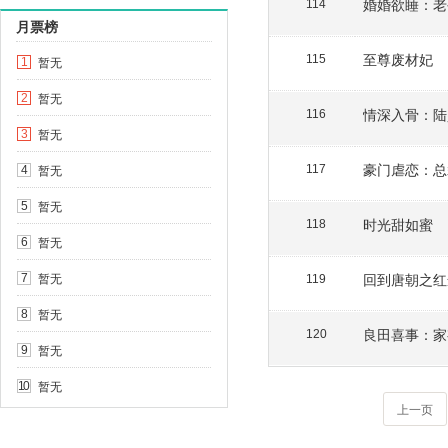
婚婚欲睡：老
114
月票榜
至尊废材妃
115
暂无
1
暂无
2
情深入骨：陆
116
暂无
3
豪门虐恋：总
暂无
117
4
暂无
5
时光甜如蜜
118
暂无
6
暂无
回到唐朝之红
7
119
暂无
8
良田喜事：家
120
暂无
9
暂无
10
上一页