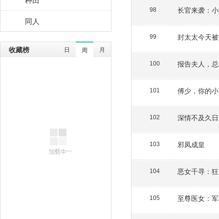
长官来袭：小
98
同人
封太太今天被
99
收藏榜
日
月
周
报告夫人，总
100
傅少，你的小
101
深情不及久日
102
邪凤成皇
103
恶女千寻：狂
104
至尊医女：军
105