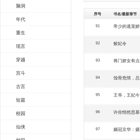
脑洞
序号
书名/最新章节
年代
帝少的逃宠娇
91
重生
鲛妃令
92
现言
穿越
将门娇女有点
93
宫斗
蚀骨危情，总
94
古言
王爷，王妃今
95
短篇
许你悄然思慕
校园
96
仙侠
嫡冠京华：摄
97
种田