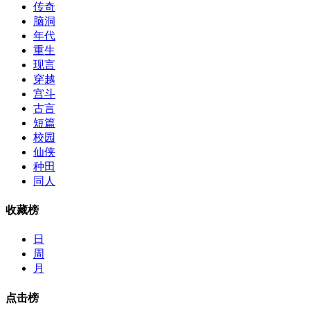
传奇
脑洞
年代
重生
现言
穿越
宫斗
古言
短篇
校园
仙侠
种田
同人
收藏榜
日
周
月
点击榜