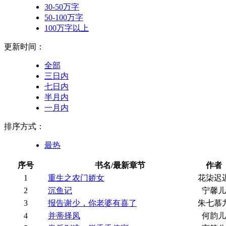
30-50万字
50-100万字
100万字以上
更新时间：
全部
三日内
七日内
半月内
一月内
排序方式：
最热
序号
书名/最新章节
作者
1
重生之农门娇女
花柒迟
2
沉鱼记
宁馨儿
3
报告谢少，你老婆有喜了
朱七慕
4
并蒂择凤
何韵儿