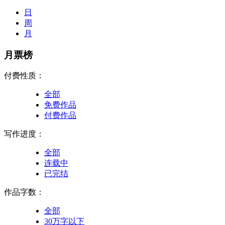
日
周
月
月票榜
付费性质：
全部
免费作品
付费作品
写作进度：
全部
连载中
已完结
作品字数：
全部
30万字以下