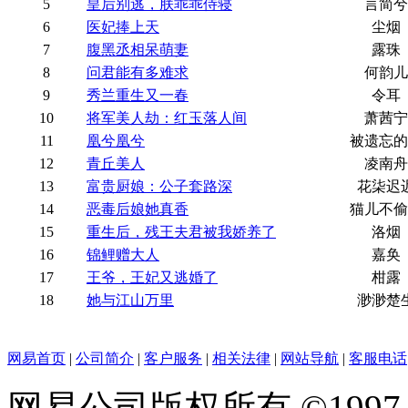
5
皇后别逃，朕乖乖侍寝
言简兮
6
医妃捧上天
尘烟
7
腹黑丞相呆萌妻
露珠
8
问君能有多难求
何韵儿
9
秀兰重生又一春
令耳
10
将军美人劫：红玉落人间
萧茜宁
11
凰兮凰兮
被遗忘的
12
青丘美人
凌南舟
13
富贵厨娘：公子套路深
花柒迟
14
恶毒后娘她真香
猫儿不偷
15
重生后，残王夫君被我娇养了
洛烟
16
锦鲤赠大人
嘉奂
17
王爷，王妃又逃婚了
柑露
18
她与江山万里
渺渺楚
网易首页
|
公司简介
|
客户服务
|
相关法律
|
网站导航
|
客服电话
网易公司版权所有 ©1997