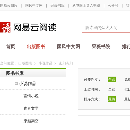
网易云阅读
|
国风中文网
|
采薇书院
|
从电脑上导入书籍
|
公众号
|
渠
首页
出版图书
国风中文网
采薇书院
排
当前位置：
出版图书
>
小说作品
>
玄幻奇幻
图书书库
付费性质：
全部
免
小说作品
上架时间：
全部
七
言情小说
排序方式：
最热
最
青春文学
穿越架空