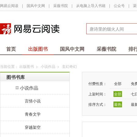
网易云阅读
|
国风中文网
|
采薇书院
|
从电脑上导入书籍
|
公众号
|
渠
首页
出版图书
国风中文网
采薇书院
排
当前位置：
出版图书
>
小说作品
>
玄幻奇幻
图书书库
付费性质：
全部
免
小说作品
上架时间：
全部
七
言情小说
排序方式：
最热
最
青春文学
穿越架空