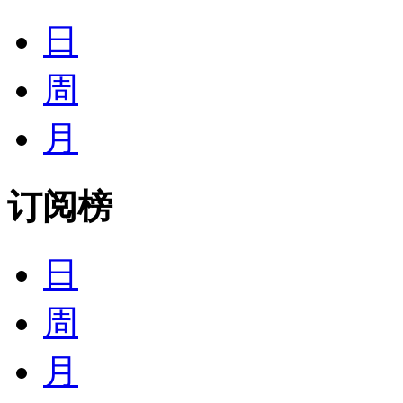
日
周
月
订阅榜
日
周
月