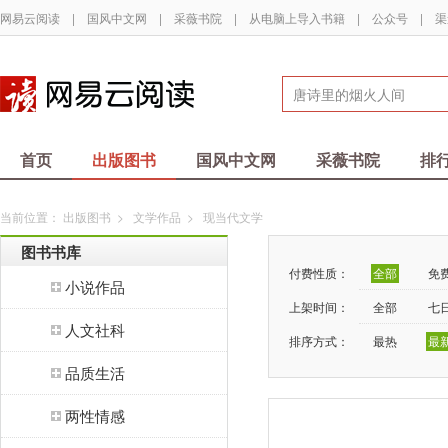
网易云阅读
|
国风中文网
|
采薇书院
|
从电脑上导入书籍
|
公众号
|
渠
首页
出版图书
国风中文网
采薇书院
排
当前位置：
出版图书
>
文学作品
>
现当代文学
图书书库
付费性质：
全部
免
小说作品
上架时间：
全部
七
人文社科
排序方式：
最热
最
品质生活
两性情感