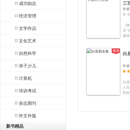
三
成功励志
作者
经济管理
《唐
文学作品
百”
诸体
文化艺术
广，
炙人
期各
自然科学
白
首》
唐诗
亲子少儿
作者
各种
院胡
了详
计算机
白居
识性
人生
书更
培训考试
刻反
露了
杂志期刊
同情
浅切
他的
外文外版
《卖
泛的
新书精品