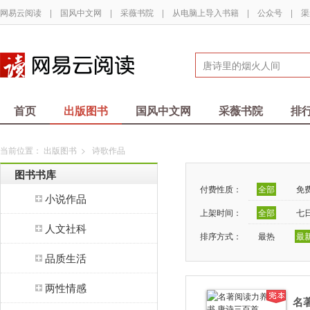
网易云阅读
|
国风中文网
|
采薇书院
|
从电脑上导入书籍
|
公众号
|
渠
首页
出版图书
国风中文网
采薇书院
排
当前位置：
出版图书
>
诗歌作品
图书书库
付费性质：
全部
免
小说作品
上架时间：
全部
七
人文社科
排序方式：
最热
最
品质生活
两性情感
名