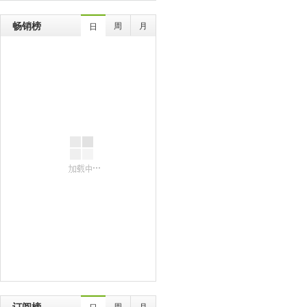
畅销榜
周
月
日
订阅榜
周
月
日