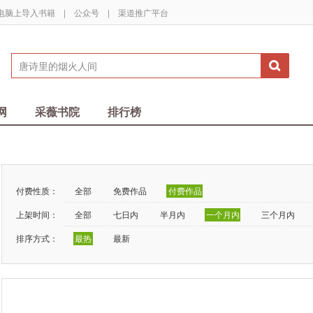
电脑上导入书籍
|
公众号
|
渠道推广平台
网
采薇书院
排行榜
付费性质：
全部
免费作品
付费作品
上架时间：
全部
七日内
半月内
一个月内
三个月内
排序方式：
最热
最新