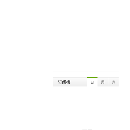
订阅榜
周
月
日