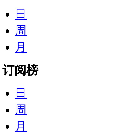
日
周
月
订阅榜
日
周
月