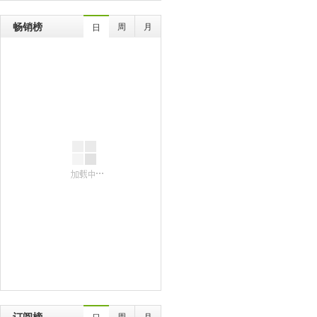
畅销榜
周
月
日
订阅榜
周
月
日