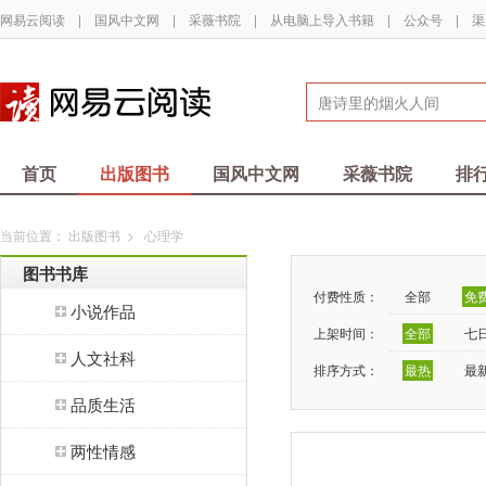
网易云阅读
|
国风中文网
|
采薇书院
|
从电脑上导入书籍
|
公众号
|
渠
首页
出版图书
国风中文网
采薇书院
排
当前位置：
出版图书
>
心理学
图书书库
付费性质：
全部
免
小说作品
上架时间：
全部
七
人文社科
排序方式：
最热
最
品质生活
两性情感