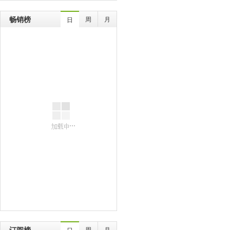
畅销榜
周
月
日
订阅榜
周
月
日