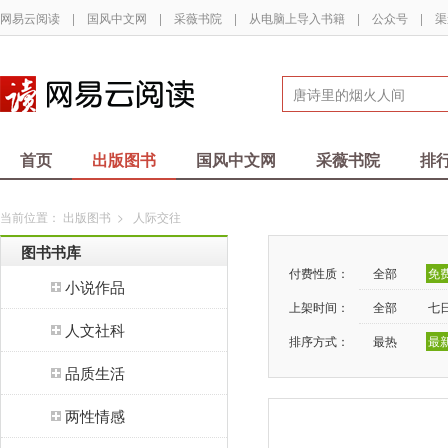
网易云阅读
|
国风中文网
|
采薇书院
|
从电脑上导入书籍
|
公众号
|
渠
首页
出版图书
国风中文网
采薇书院
排
当前位置：
出版图书
>
人际交往
图书书库
付费性质：
全部
免
小说作品
上架时间：
全部
七
人文社科
排序方式：
最热
最
品质生活
两性情感