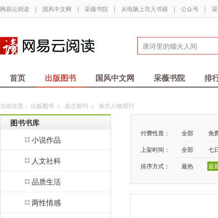
网易云阅读
|
国风中文网
|
采薇书院
|
从电脑上导入书籍
|
公众号
|
渠
首页
出版图书
国风中文网
采薇书院
排
当前位置：
出版图书
>
杂志期刊
>
南方人物周刊
图书书库
付费性质：
全部
免
小说作品
上架时间：
全部
七
人文社科
排序方式：
最热
最
品质生活
两性情感