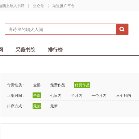
电脑上导入书籍
|
公众号
|
渠道推广平台
网
采薇书院
排行榜
付费性质：
全部
免费作品
付费作品
上架时间：
全部
七日内
半月内
一个月内
三个月内
排序方式：
最热
最新