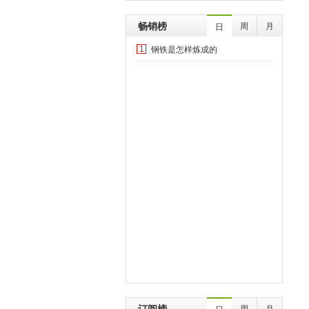
畅销榜
周
月
日
钢铁是怎样炼成的
1
订阅榜
周
月
日