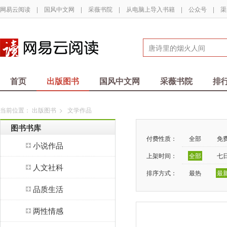
网易云阅读
|
国风中文网
|
采薇书院
|
从电脑上导入书籍
|
公众号
|
渠
首页
出版图书
国风中文网
采薇书院
排
当前位置：
出版图书
>
文学作品
图书书库
付费性质：
全部
免
小说作品
上架时间：
全部
七
人文社科
排序方式：
最热
最
品质生活
两性情感