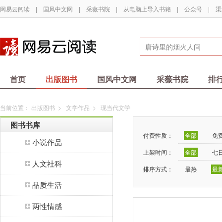
网易云阅读
|
国风中文网
|
采薇书院
|
从电脑上导入书籍
|
公众号
|
渠
首页
出版图书
国风中文网
采薇书院
排
当前位置：
出版图书
>
文学作品
>
现当代文学
图书书库
付费性质：
全部
免
小说作品
上架时间：
全部
七
人文社科
排序方式：
最热
最
品质生活
两性情感